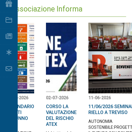
Convenzioni
L'Associazione Informa
Documenti
L'Associazione Informa
News dalle aziende
Contatti
31-07-2026
02-07-2026
11-06-2026
CALENDARIO
CORSO LA
11/06/2026 SEMINA
EVENTI
VALUTAZIONE
RIELLO A TREVISO
AUTUNNO
DEL RISCHIO
AUTONOMIA
2026
ATEX
SOSTENIBILE:PROGET